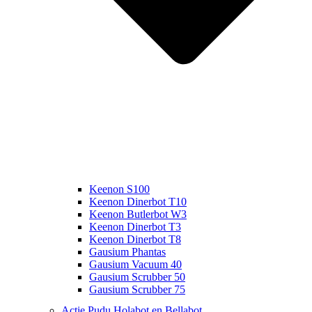
Keenon S100
Keenon Dinerbot T10
Keenon Butlerbot W3
Keenon Dinerbot T3
Keenon Dinerbot T8
Gausium Phantas
Gausium Vacuum 40
Gausium Scrubber 50
Gausium Scrubber 75
Actie Pudu Holabot en Bellabot